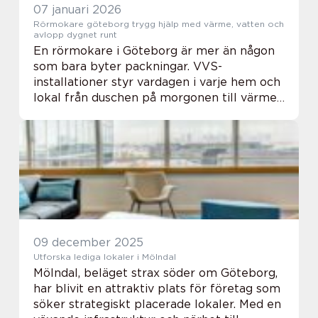
07 januari 2026
Rörmokare göteborg trygg hjälp med värme, vatten och
avlopp dygnet runt
En rörmokare i Göteborg är mer än någon
som bara byter packningar. VVS-
installationer styr vardagen i varje hem och
lokal från duschen på morgonen till värmen
i elementen en kall novemberkväll. När
något strular märks det direkt, och ofta
uppstår pro...
09 december 2025
Utforska lediga lokaler i Mölndal
Mölndal, beläget strax söder om Göteborg,
har blivit en attraktiv plats för företag som
söker strategiskt placerade lokaler. Med en