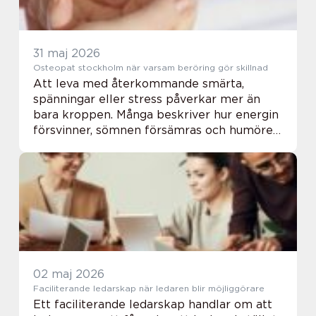
31 maj 2026
Osteopat stockholm när varsam beröring gör skillnad
Att leva med återkommande smärta,
spänningar eller stress påverkar mer än
bara kroppen. Många beskriver hur energin
försvinner, sömnen försämras och humöret
svänger. I sökandet efter hållbar lindring
vänder sig allt fler till Osteopat Stockholm,
där ...
02 maj 2026
Faciliterande ledarskap när ledaren blir möjliggörare
Ett faciliterande ledarskap handlar om att