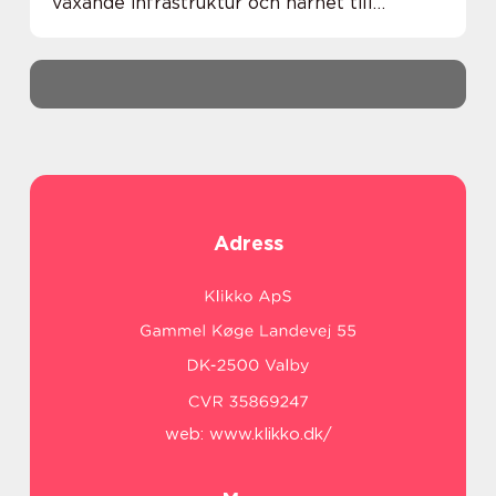
växande infrastruktur och närhet till
storstadsregionen erbjuder lokaler ...
Adress
web:
www.klikko.dk/