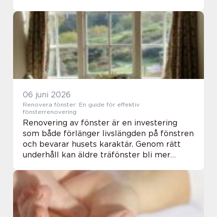
val av kökssystem, monteringsteknik och
hantverkarnas erfarenhet stor roll. Många
klarar...
06 juni 2026
Renovera fönster: En guide för effektiv
fönsterrenovering
Renovering av fönster är en investering
som både förlänger livslängden på fönstren
och bevarar husets karaktär. Genom rätt
underhåll kan äldre träfönster bli mer
energieffektiva...