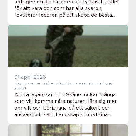
leda genom att få andra att lyckas. I stället
för att vara den som har alla svaren,
fokuserar ledaren på att skapa de bästa
förutsättningarna för gruppens tänkande,
samarbete och mod att agera. Det här
ledar...
01 april 2026
Jägarexamen i skåne intensivkurs som gör dig trygg i
jakten
Att ta jägarexamen i Skåne lockar många
som vill komma nära naturen, lära sig mer
om vilt och börja jaga på ett säkert och
ansvarsfullt sätt. Landskapet med sina
öppna fält, skogar och kustmarker ger
både bra jaktmöjligheter och goda
förutsättningar ...