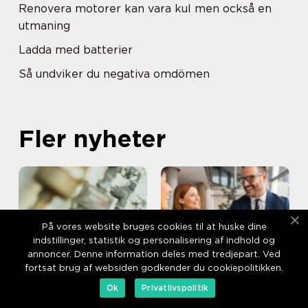
Renovera motorer kan vara kul men också en
utmaning
Ladda med batterier
Så undviker du negativa omdömen
Fler nyheter
På vores website bruges cookies til at huske dine
indstillinger, statistik og personalisering af indhold og
annoncer. Denne information deles med tredjepart. Ved
fortsat brug af websiden godkender du cookiepolitikken.
03. augusti 2026
02. augusti 2026
Ok
Privatlivspolitik
Rörspräckning effektivt
Rekrytering life science