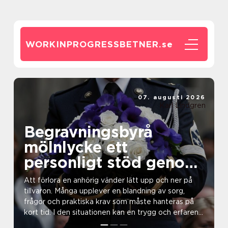
WORKINPROGRESSBETNER.
se
07. augusti 2026
Karl Lindgren
Begravningsbyrå
mölnlycke ett
personligt stöd genom
hela avskedet
Att förlora en anhörig vänder lätt upp och ner på
tillvaron. Många upplever en blandning av sorg,
frågor och praktiska krav som måste hanteras på
kort tid. I den situationen kan en trygg och erfaren
b...