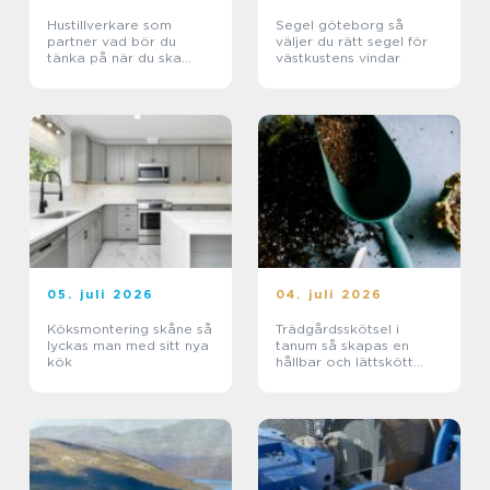
Hustillverkare som
Segel göteborg så
partner vad bör du
väljer du rätt segel för
tänka på när du ska
västkustens vindar
bygga hus?
05. juli 2026
04. juli 2026
Köksmontering skåne så
Trädgårdsskötsel i
lyckas man med sitt nya
tanum så skapas en
kök
hållbar och lättskött
trädgård