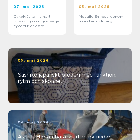
07. maj 2026
05. maj 2026
Cykelväska – smart
Mosaik: En resa genom
förvaring som gör varje
mönster och färg
cykeltur enklare
05. maj 2026
Sashiko japanskt broderi med funktion,
rytm och skönhet
04. maj 2026
Asfalt: Mer än bara svart mark under