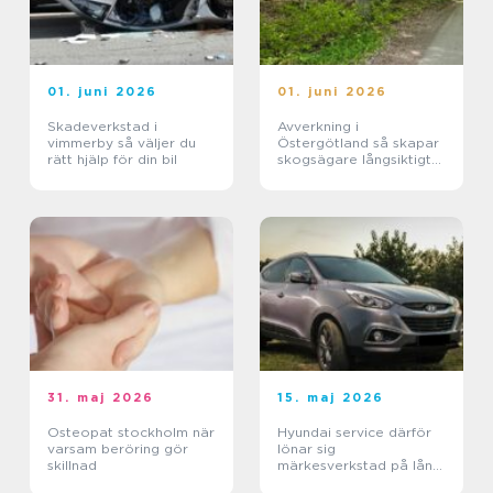
01. juni 2026
01. juni 2026
Skadeverkstad i
Avverkning i
vimmerby så väljer du
Östergötland så skapar
rätt hjälp för din bil
skogsägare långsiktigt
värde
31. maj 2026
15. maj 2026
Osteopat stockholm när
Hyundai service därför
varsam beröring gör
lönar sig
skillnad
märkesverkstad på lång
sikt