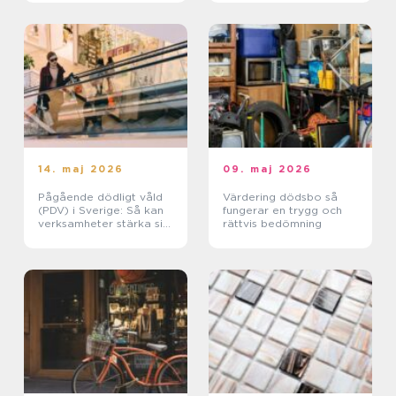
14. maj 2026
09. maj 2026
Pågående dödligt våld
Värdering dödsbo så
(PDV) i Sverige: Så kan
fungerar en trygg och
verksamheter stärka sin
rättvis bedömning
trygghet