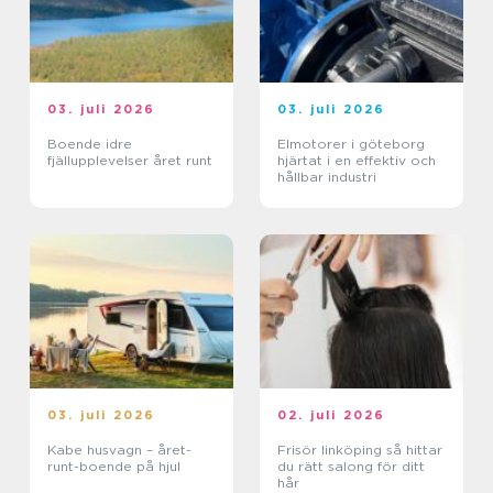
03. juli 2026
03. juli 2026
Boende idre
Elmotorer i göteborg
fjällupplevelser året runt
hjärtat i en effektiv och
hållbar industri
03. juli 2026
02. juli 2026
Kabe husvagn – året-
Frisör linköping så hittar
runt-boende på hjul
du rätt salong för ditt
hår