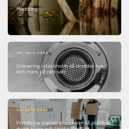
Muddring
06. april 2026
Dränering i stockholm så skyddas hus
och mark på rätt sätt
04. april 2026
Flyttfirma malmö stockholm så planerar
du en trygg och smidig långflytt