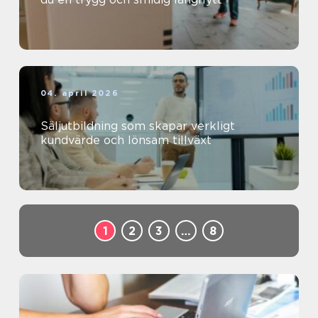
04. april 2026
Säljutbildning som skapar verkligt
kundvärde och lönsam tillväxt
1
2
3
…
8