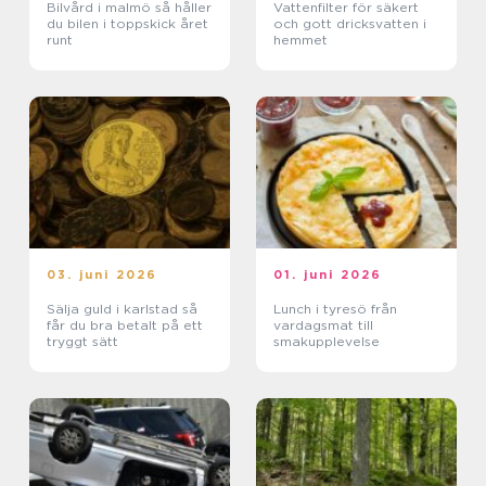
Bilvård i malmö så håller
Vattenfilter för säkert
du bilen i toppskick året
och gott dricksvatten i
runt
hemmet
03. juni 2026
01. juni 2026
Sälja guld i karlstad så
Lunch i tyresö från
får du bra betalt på ett
vardagsmat till
tryggt sätt
smakupplevelse