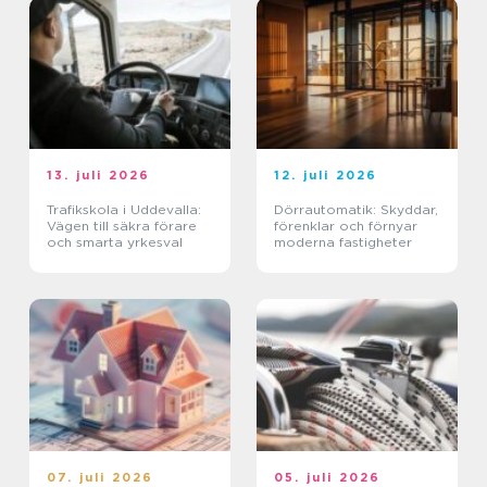
13. juli 2026
12. juli 2026
Trafikskola i Uddevalla:
Dörrautomatik: Skyddar,
Vägen till säkra förare
förenklar och förnyar
och smarta yrkesval
moderna fastigheter
07. juli 2026
05. juli 2026