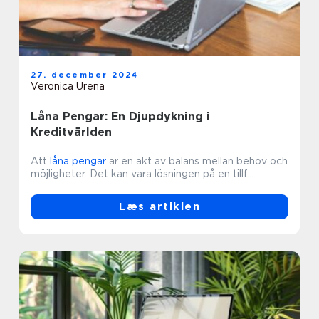
27. december 2024
Veronica Urena
Låna Pengar: En Djupdykning i
Kreditvärlden
Att
låna pengar
är en akt av balans mellan behov och
möjligheter. Det kan vara lösningen på en tillf...
Læs artiklen