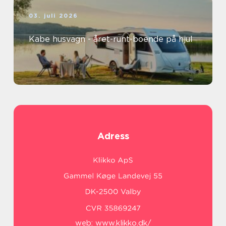
03. juli 2026
Kabe husvagn - året-runt-boende på hjul
Adress
web:
www.klikko.dk/