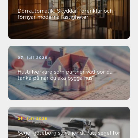
Dörrautomatik: Skyddar, förenklar och
förnyar moderna fastigheter
07. juli 2026
Hustillverkare som partner vad bör du
tänka på när du ska bygga hus?
05. juli 2026
Segel göteborg så väljer du rätt segel för