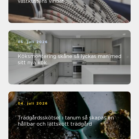
västkustens vindar
05. juli 2026
Köksmontering skåne så lyckas man med
sitt nya kök
04. juli 2026
Trädgårdsskötsel i tanum så skapas en
hållbar och lättskött trädgård