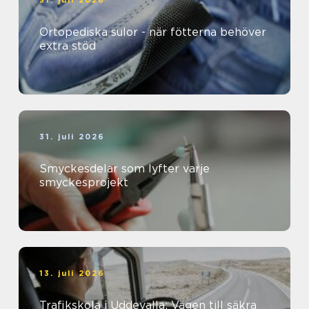
31. juli 2026
Ortopediska sulor - när fötterna behöver
extra stöd
31. juli 2026
Smyckesdelar som lyfter varje
smyckesprojekt
13. juli 2026
Trafikskola i Uddevalla: Vägen till säkra