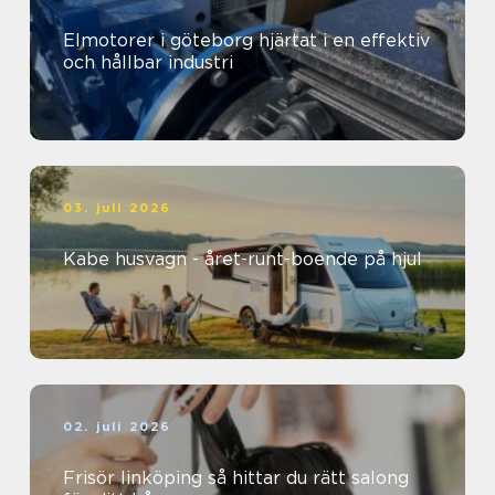
Elmotorer i göteborg hjärtat i en effektiv
och hållbar industri
03. juli 2026
Kabe husvagn - året-runt-boende på hjul
02. juli 2026
Frisör linköping så hittar du rätt salong