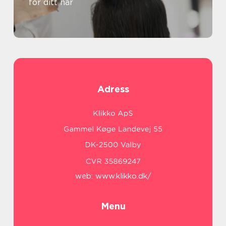
för ditt hår
Adress
web:
www.klikko.dk/
Menu