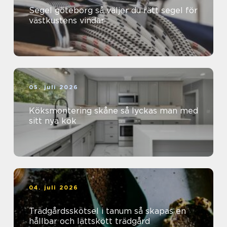
Segel göteborg så väljer du rätt segel för
västkustens vindar
05. juli 2026
Köksmontering skåne så lyckas man med
sitt nya kök
04. juli 2026
Trädgårdsskötsel i tanum så skapas en
hållbar och lättskött trädgård