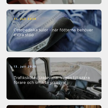
31. juli 2026
Ortopediska sulor - när fötterna behöver
extra stöd
13. juli 2026
Trafikskola i Uddevalla: Vägen till säkra
förare och smarta yrkesval