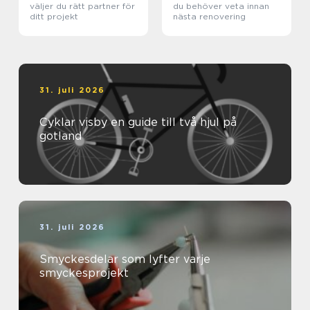
väljer du rätt partner för
du behöver veta innan
ditt projekt
nästa renovering
31. juli 2026
Cyklar visby en guide till två hjul på
gotland
31. juli 2026
Smyckesdelar som lyfter varje
smyckesprojekt