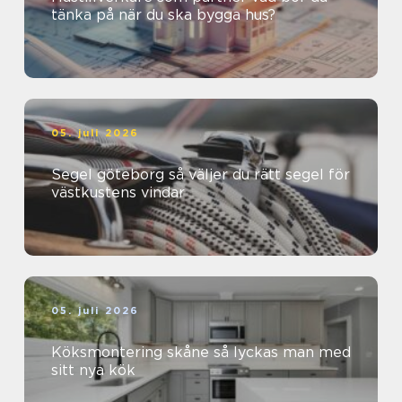
tänka på när du ska bygga hus?
05. juli 2026
Segel göteborg så väljer du rätt segel för
västkustens vindar
05. juli 2026
Köksmontering skåne så lyckas man med
sitt nya kök