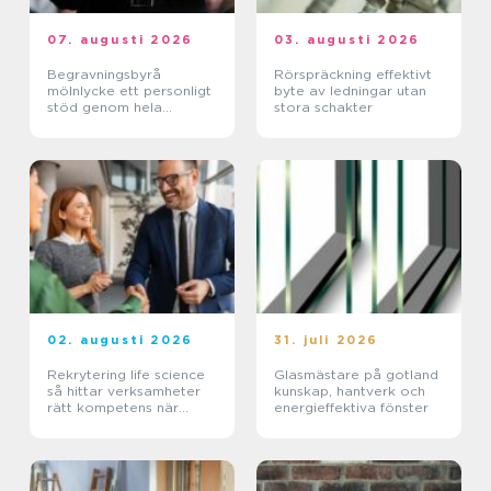
07. augusti 2026
03. augusti 2026
Begravningsbyrå
Rörspräckning effektivt
mölnlycke ett personligt
byte av ledningar utan
stöd genom hela
stora schakter
avskedet
02. augusti 2026
31. juli 2026
Rekrytering life science
Glasmästare på gotland
så hittar verksamheter
kunskap, hantverk och
rätt kompetens när
energieffektiva fönster
kraven är som högst