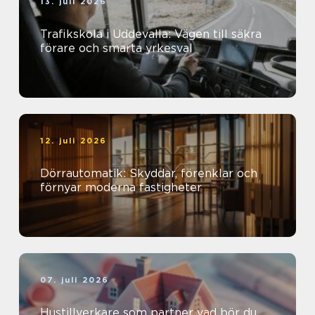
13. juli 2026
Trafikskola i Uddevalla: Vägen till säkra
förare och smarta yrkesval
12. juli 2026
Dörrautomatik: Skyddar, förenklar och
förnyar moderna fastigheter
07. juli 2026
Hustillverkare som partner vad bör du