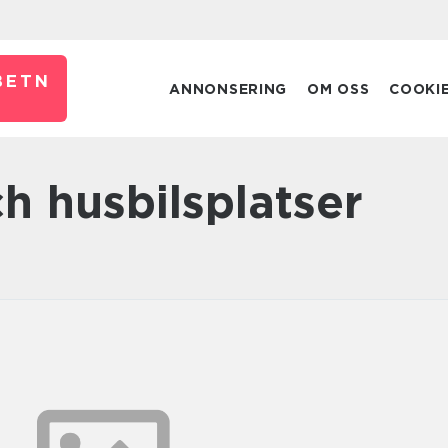
BETN
ANNONSERING
OM OSS
COOKI
ch husbilsplatser