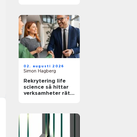
stora schakter
02. augusti 2026
Simon Hagberg
Rekrytering life
science så hittar
verksamheter rätt
kompetens när
kraven är som
högst