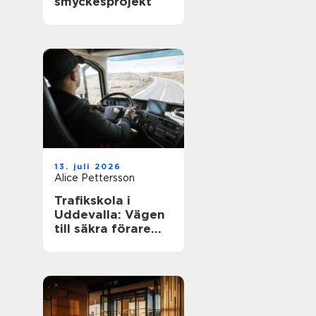
smyckesprojekt
13. juli 2026
Alice Pettersson
Trafikskola i
Uddevalla: Vägen
till säkra förare
och smarta
yrkesval