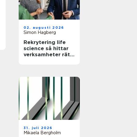
02. augusti 2026
Simon Hagberg
Rekrytering life
science så hittar
verksamheter rätt
kompetens när
kraven är som
högst
31. juli 2026
Mikaela Bergholm