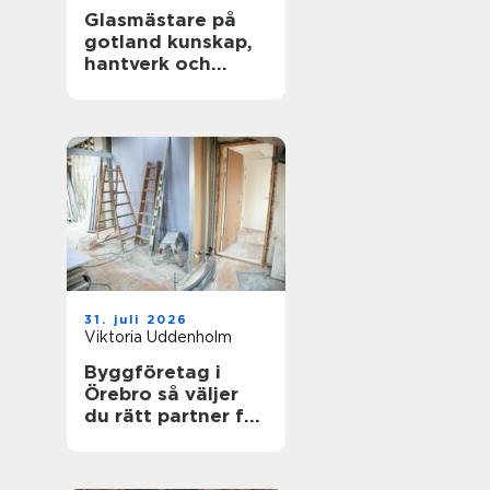
Glasmästare på
gotland kunskap,
hantverk och
energieffektiva
fönster
31. juli 2026
Viktoria Uddenholm
Byggföretag i
Örebro så väljer
du rätt partner för
ditt projekt