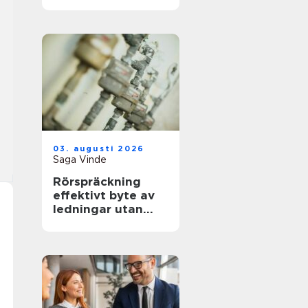
genom hela
avskedet
03. augusti 2026
Saga Vinde
Rörspräckning
effektivt byte av
ledningar utan
stora schakter