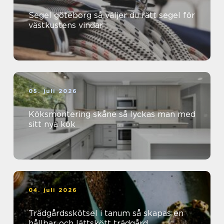
Segel göteborg så väljer du rätt segel för
västkustens vindar
05. juli 2026
Köksmontering skåne så lyckas man med
sitt nya kök
04. juli 2026
Trädgårdsskötsel i tanum så skapas en
hållbar och lättskött trädgård