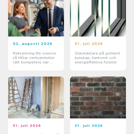
02. augusti 2026
31. juli 2026
Rekrytering life science
Glasmästare på gotland
så hittar verksamheter
kunskap, hantverk och
rätt kompetens när
energieffektiva fönster
kraven är som högst
31. juli 2026
31. juli 2026