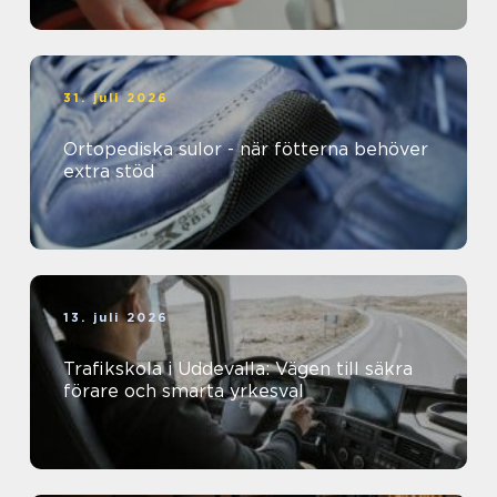
31. juli 2026
Ortopediska sulor - när fötterna behöver
extra stöd
13. juli 2026
Trafikskola i Uddevalla: Vägen till säkra
förare och smarta yrkesval