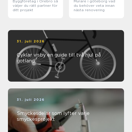
Byggföretag i Örebro så
Murare i göteborg vad
väljer du rätt partner för
du behöver veta innan
ditt projekt
nästa renovering
31. juli 2026
Cyklar visby en guide till två hjul på
gotland
31. juli 2026
Smyckesdelar som lyfter varje
smyckesprojekt