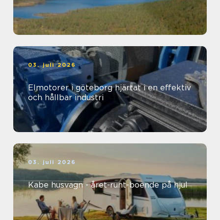
03. juli 2026
Elmotorer i göteborg hjärtat i en effektiv
och hållbar industri
03. juli 2026
Kabe husvagn - året-runt-boende på hjul