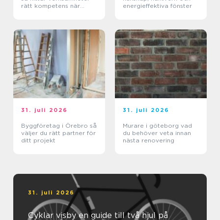
rätt kompetens när
energieffektiva fönster
kraven är som högst
31. juli 2026
31. juli 2026
Byggföretag i Örebro så
Murare i göteborg vad
väljer du rätt partner för
du behöver veta innan
ditt projekt
nästa renovering
31. juli 2026
Cyklar visby en guide till två hjul på