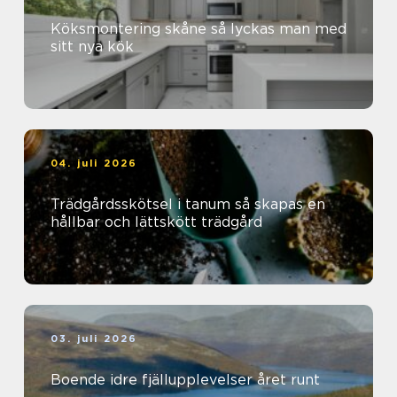
Köksmontering skåne så lyckas man med
sitt nya kök
04. juli 2026
Trädgårdsskötsel i tanum så skapas en
hållbar och lättskött trädgård
03. juli 2026
Boende idre fjällupplevelser året runt