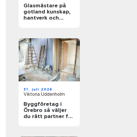
Glasmästare på
gotland kunskap,
hantverk och
energieffektiva
fönster
31. juli 2026
Viktoria Uddenholm
Byggföretag i
Örebro så väljer
du rätt partner för
ditt projekt