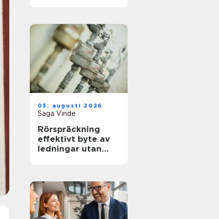
genom hela
avskedet
03. augusti 2026
Saga Vinde
Rörspräckning
effektivt byte av
ledningar utan
stora schakter