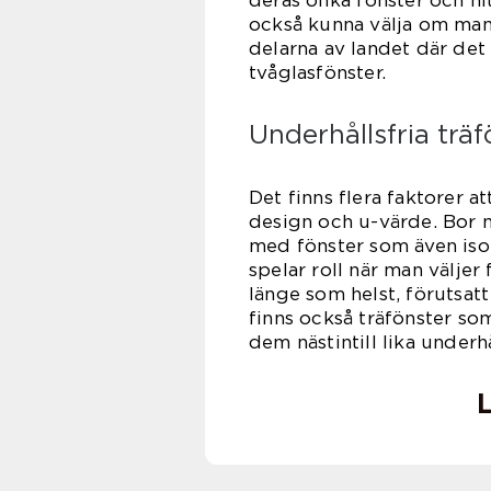
också kunna välja om man v
delarna av landet där det s
tvågla
Underhållsfria träf
Det finns flera faktorer at
design och u-värde. Bor m
med fönster som även iso
spelar roll när man väljer 
länge som helst, förutsa
finns också träfönster so
dem nästintill lika underh
L