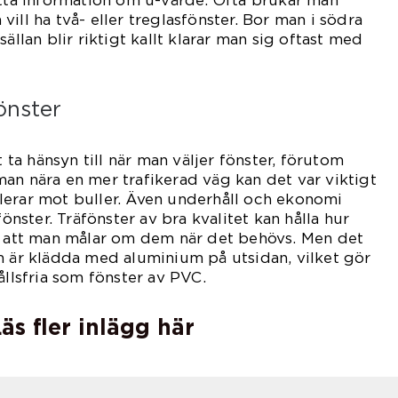
ill ha två- eller treglasfönster. Bor man i södra
ällan blir riktigt kallt klarar man sig oftast med
sfönster.
önster
t ta hänsyn till när man väljer fönster, förutom
an nära en mer trafikerad väg kan det var viktigt
lerar mot buller. Även underhåll och ekonomi
fönster. Träfönster av bra kvalitet kan hålla hur
tt att man målar om dem när det behövs. Men det
m är klädda med aluminium på utsidan, vilket gör
ållsfria som fönster av PVC.
äs fler inlägg här