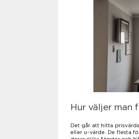
Hur väljer man 
Det går att hitta prisvärd
eller u-värde. De flesta f
deras olika fönster och h