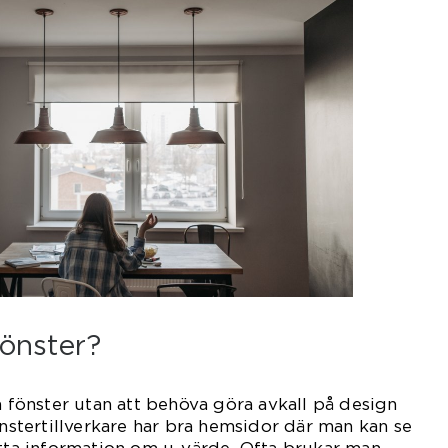
fönster?
a fönster utan att behöva göra avkall på design
önstertillverkare har bra hemsidor där man kan se
itta information om u-värde. Ofta brukar man