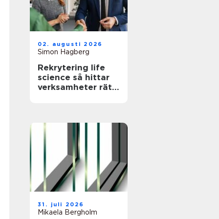
02. augusti 2026
Simon Hagberg
Rekrytering life
science så hittar
verksamheter rätt
kompetens när
kraven är som
högst
31. juli 2026
Mikaela Bergholm