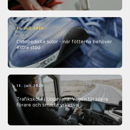
31. juli 2026
Ortopediska sulor - när fötterna behöver
extra stöd
13. juli 2026
Trafikskola i Uddevalla: Vägen till säkra
förare och smarta yrkesval