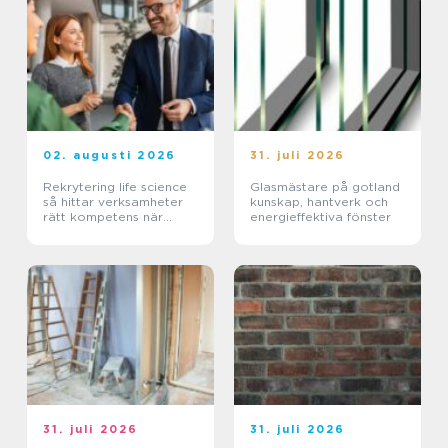
02. augusti 2026
31. juli 2026
Rekrytering life science
Glasmästare på gotland
så hittar verksamheter
kunskap, hantverk och
rätt kompetens när
energieffektiva fönster
kraven är som högst
31. juli 2026
31. juli 2026