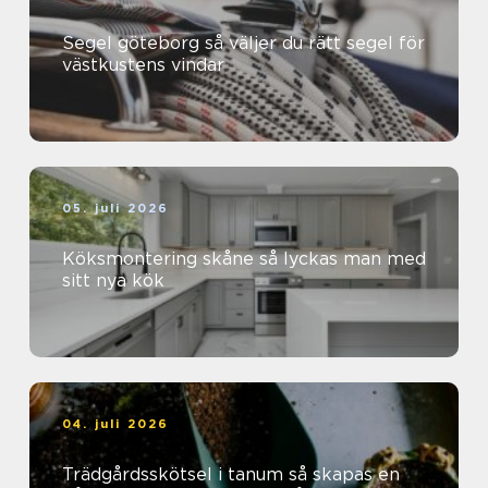
Segel göteborg så väljer du rätt segel för
västkustens vindar
05. juli 2026
Köksmontering skåne så lyckas man med
sitt nya kök
04. juli 2026
Trädgårdsskötsel i tanum så skapas en