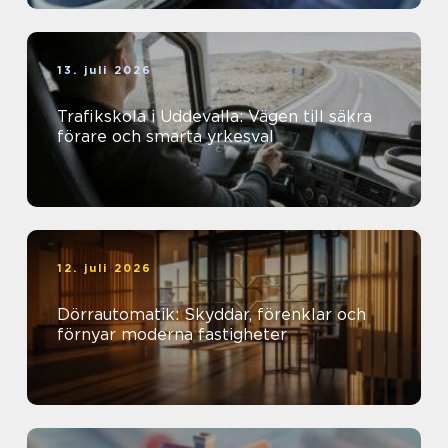
13. juli 2026
Trafikskola i Uddevalla: Vägen till säkra
förare och smarta yrkesval
12. juli 2026
Dörrautomatik: Skyddar, förenklar och
förnyar moderna fastigheter