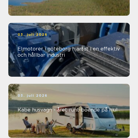
03. juli 2026
Elmotorer i göteborg hjärtat i en effektiv
och hållbar industri
03. juli 2026
Kabe husvagn - året-runt-boende på hjul