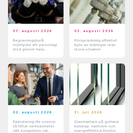
07. augusti 2026
03. augusti 2026
Begravningsbyrå
Rörspräckning effektivt
mölnlycke ett personligt
byte av ledningar utan
stöd genom hela
stora schakter
avskedet
02. augusti 2026
31. juli 2026
Rekrytering life science
Glasmästare på gotland
så hittar verksamheter
kunskap, hantverk och
rätt kompetens när
energieffektiva fönster