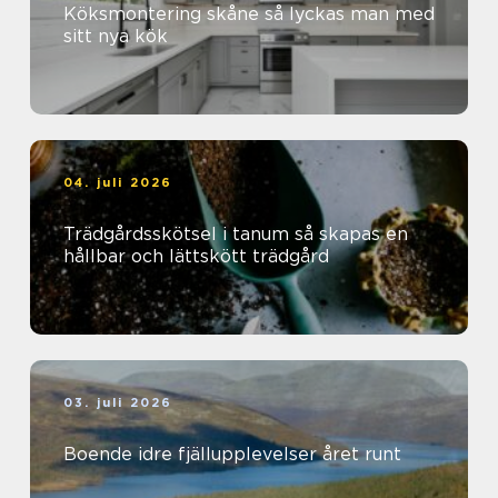
Köksmontering skåne så lyckas man med
sitt nya kök
04. juli 2026
Trädgårdsskötsel i tanum så skapas en
hållbar och lättskött trädgård
03. juli 2026
Boende idre fjällupplevelser året runt