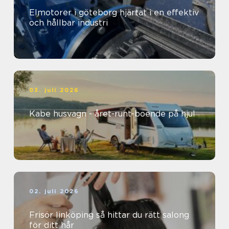
Elmotorer i göteborg hjärtat i en effektiv
och hållbar industri
03. juli 2026
Kabe husvagn - året-runt-boende på hjul
02. juli 2026
Frisör linköping så hittar du rätt salong
för ditt hår