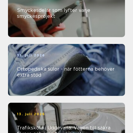
Smyckesdelar som lyfter varje
smyckesprojekt
31. juli 2026
Ortopediska sulor - när fötterna behöver
extra stöd
13. juli 2026
Trafikskola i Uddevalla: Vägen till säkra