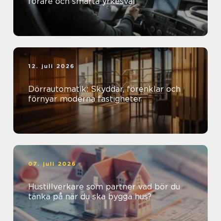
förare och smarta yrkesval
12. juli 2026
Dörrautomatik: Skyddar, förenklar och
förnyar moderna fastigheter
07. juli 2026
Hustillverkare som partner vad bör du
tänka på när du ska bygga hus?