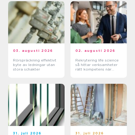
03. augusti 2026
02. augusti 2026
Rörspräckning effektivt
Rekrytering life science
byte av ledningar utan
så hittar verksamheter
stora schakter
rätt kompetens när
kraven är som högst
31. juli 2026
31. juli 2026