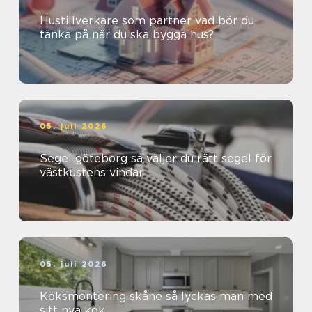
Hustillverkare som partner vad bör du
tänka på när du ska bygga hus?
05. juli 2026
Segel göteborg så väljer du rätt segel för
västkustens vindar
05. juli 2026
Köksmontering skåne så lyckas man med
sitt nya kök