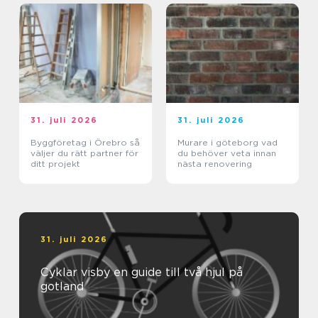
31. juli 2026
31. juli 2026
Byggföretag i Örebro så
Murare i göteborg vad
väljer du rätt partner för
du behöver veta innan
ditt projekt
nästa renovering
31. juli 2026
Cyklar visby en guide till två hjul på
gotland