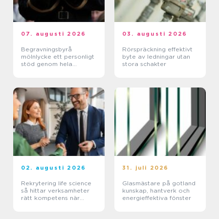
07. augusti 2026
03. augusti 2026
Begravningsbyrå
Rörspräckning effektivt
mölnlycke ett personligt
byte av ledningar utan
stöd genom hela
stora schakter
avskedet
02. augusti 2026
31. juli 2026
Rekrytering life science
Glasmästare på gotland
så hittar verksamheter
kunskap, hantverk och
rätt kompetens när
energieffektiva fönster
kraven är som högst