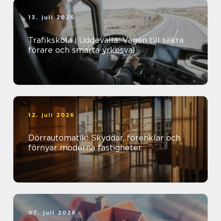
13. juli 2026
Trafikskola i Uddevalla: Vägen till säkra
förare och smarta yrkesval
12. juli 2026
Dörrautomatik: Skyddar, förenklar och
förnyar moderna fastigheter
07. juli 2026