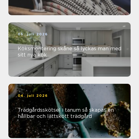
05. juli 2026
Köksmontering skåne så lyckas man med
sitt nya kök
04. juli 2026
Trädgårdsskötsel i tanum så skapas en
hållbar och lättskött trädgård