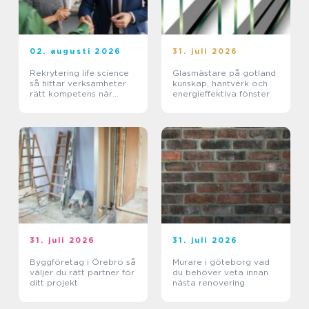
02. augusti 2026
31. juli 2026
Rekrytering life science
Glasmästare på gotland
så hittar verksamheter
kunskap, hantverk och
rätt kompetens när
energieffektiva fönster
kraven är som högst
31. juli 2026
31. juli 2026
Byggföretag i Örebro så
Murare i göteborg vad
väljer du rätt partner för
du behöver veta innan
ditt projekt
nästa renovering