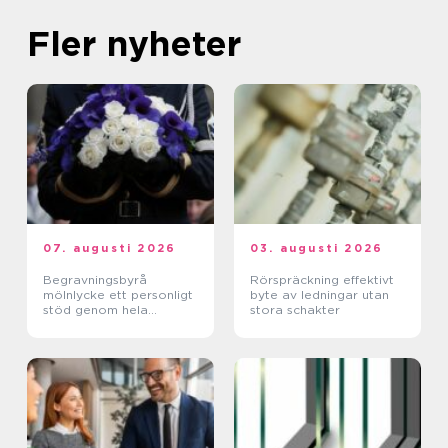
Fler nyheter
07. augusti 2026
03. augusti 2026
Begravningsbyrå
Rörspräckning effektivt
mölnlycke ett personligt
byte av ledningar utan
stöd genom hela
stora schakter
avskedet