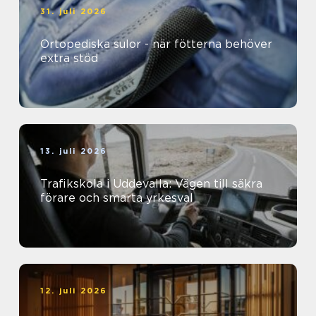
31. juli 2026
Ortopediska sulor - när fötterna behöver
extra stöd
13. juli 2026
Trafikskola i Uddevalla: Vägen till säkra
förare och smarta yrkesval
12. juli 2026