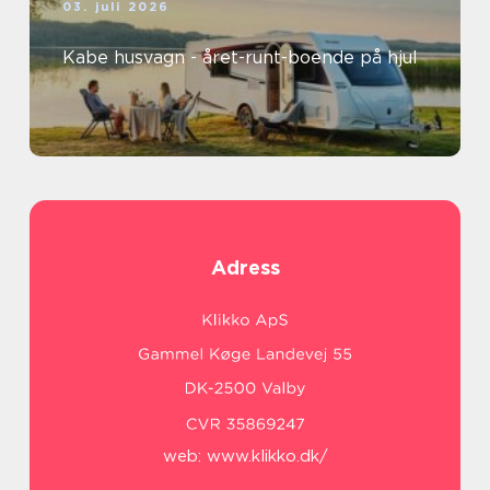
03. juli 2026
Kabe husvagn - året-runt-boende på hjul
Adress
web:
www.klikko.dk/