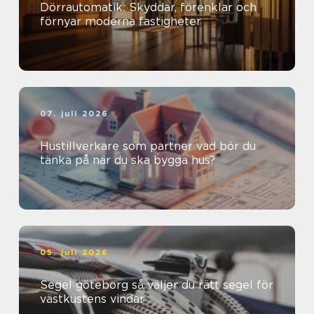
Dörrautomatik: Skyddar, förenklar och
förnyar moderna fastigheter
07. juli 2026
Hustillverkare som partner vad bör du
tänka på när du ska bygga hus?
05. juli 2026
Segel göteborg så väljer du rätt segel för
västkustens vindar