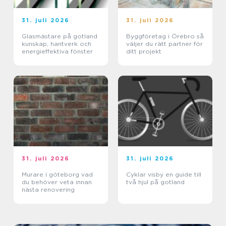
31. juli 2026
31. juli 2026
Glasmästare på gotland
Byggföretag i Örebro så
kunskap, hantverk och
väljer du rätt partner för
energieffektiva fönster
ditt projekt
31. juli 2026
31. juli 2026
Murare i göteborg vad
Cyklar visby en guide till
du behöver veta innan
två hjul på gotland
nästa renovering