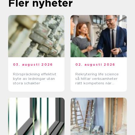
Fler nyheter
03. augusti 2026
02. augusti 2026
Rörspräckning effektivt
Rekrytering life science
byte av ledningar utan
så hittar verksamheter
stora schakter
rätt kompetens när
kraven är som högst