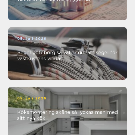
05. juli 2026
Segel göteborg så väljer du rätt segel för
västkustens vindar
05. juli 2026
Köksmontering skåne så lyckas man med
sitt nya kök