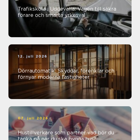
Trafikskola i Uddevalla: Vägen till säkra
förare och smarta yrkesval
12. juli 2026
Dörrautomatik: Skyddar, förenklar och
förnyar moderna fastigheter
07. juli 2026
Hustillverkare som partner vad bör du
tänka på när du ska bygga hus?