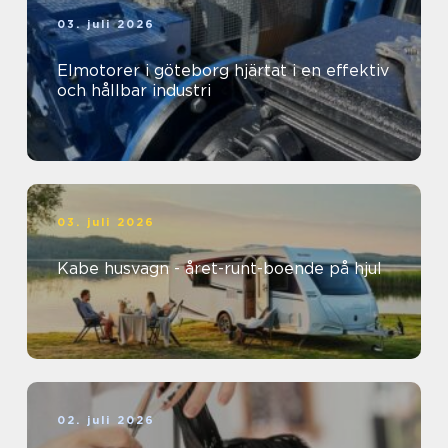
03. juli 2026
Elmotorer i göteborg hjärtat i en effektiv
och hållbar industri
03. juli 2026
Kabe husvagn - året-runt-boende på hjul
02. juli 2026