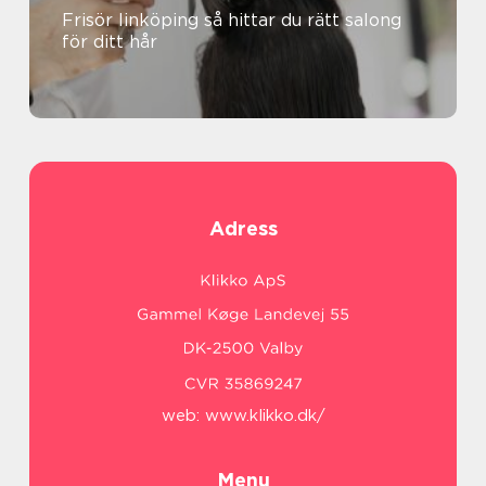
Frisör linköping så hittar du rätt salong
för ditt hår
Adress
web:
www.klikko.dk/
Menu