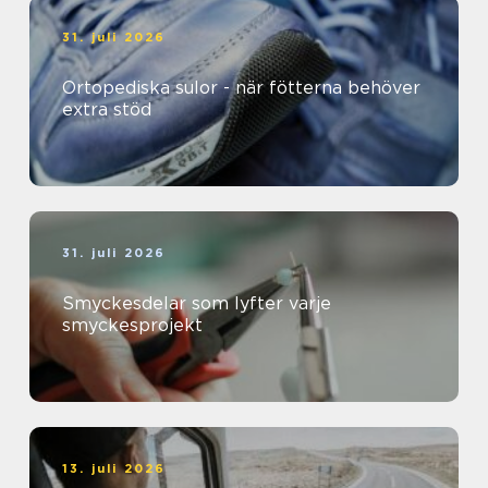
31. juli 2026
Ortopediska sulor - när fötterna behöver
extra stöd
31. juli 2026
Smyckesdelar som lyfter varje
smyckesprojekt
13. juli 2026